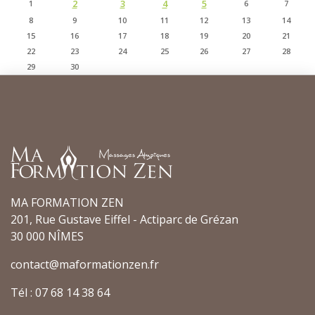
2
3
4
5
1
6
7
8
9
10
11
12
13
14
15
16
17
18
19
20
21
22
23
24
25
26
27
28
29
30
MA FORMATION ZEN
201, Rue Gustave Eiffel - Actiparc de Grézan
30 000 NÎMES
contact@maformationzen.fr
Tél : 07 68 14 38 64