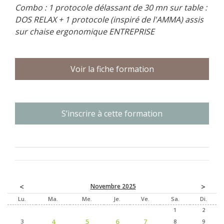
Combo : 1 protocole délassant de 30 mn sur table :
DOS RELAX + 1 protocole (inspiré de l'AMMA) assis
sur chaise ergonomique ENTREPRISE
Voir la fiche formation
<
>
Novembre 2025
Lu
Ma
Me
Je
Ve
Sa
Di
1
2
4
5
6
7
3
8
9