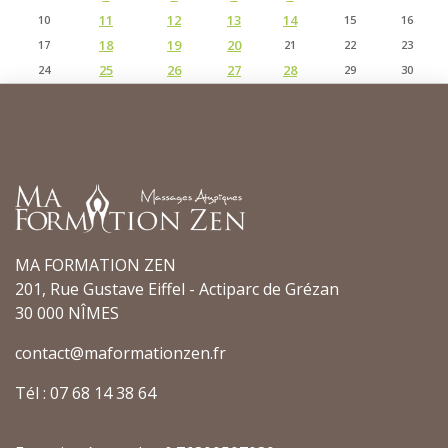
11
12
13
14
10
15
16
18
19
20
17
21
22
23
25
26
27
28
24
29
30
MA FORMATION ZEN
201, Rue Gustave Eiffel - Actiparc de Grézan
30 000 NÎMES
contact@maformationzen.fr
Tél : 07 68 14 38 64