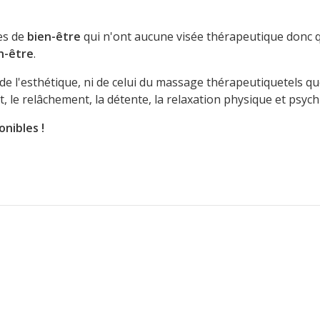
es de
bien-être
qui n'ont aucune visée thérapeutique donc q
n-être
.
e l'esthétique, ni de celui du massage thérapeutiquetels que
le relâchement, la détente, la relaxation physique et psych
onibles !