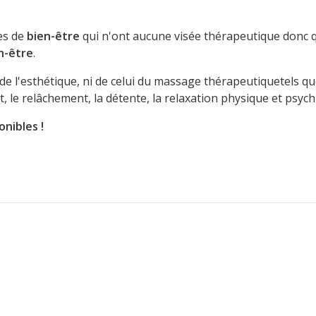
es de
bien-être
qui n'ont aucune visée thérapeutique donc q
n-être
.
e l'esthétique, ni de celui du massage thérapeutiquetels que
le relâchement, la détente, la relaxation physique et psych
onibles !